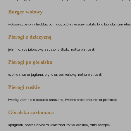
Burger wołowy
wołowina, bekon, cheddar, pomidor, ogórek kiszony, sałata lollo bionda, karmelizo
Pierogi z dziczyzną
jelenina, sos jałowcowy z suszoną śliwką, natka pietruszki
Pierogi po góralsku
szpinak, kasza jaglana, bryndza, sos kurkowy, natka pietruszki
Pierogi ruskie
twaróg, ziemniaki, cebulka smażona, kwaśna śmietana, natka pietruszki
Góralska carbonara
spaghetti, boczek, bryndza, śmietana, żółtko, czosnek, tarty oscypek