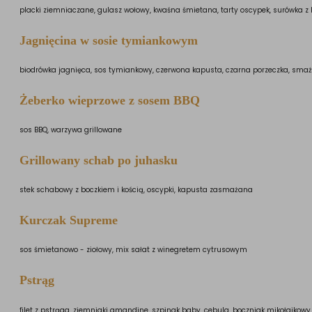
placki ziemniaczane, gulasz wołowy, kwaśna śmietana, tarty oscypek, surówka z 
Jagnięcina w sosie tymiankowym
biodrówka jagnięca, sos tymiankowy, czerwona kapusta, czarna porzeczka, sma
Żeberko wieprzowe z sosem BBQ
sos BBQ, warzywa grillowane
Grillowany schab po juhasku
stek schabowy z boczkiem i kością, oscypki, kapusta zasmażana
Kurczak Supreme
sos śmietanowo - ziołowy, mix sałat z winegretem cytrusowym
Pstrąg
filet z pstrąga, ziemniaki amandine, szpinak baby, cebula, boczniak mikołajkowy