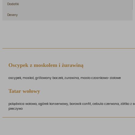
Dodatki
Desery
Oscypek z moskolem i żurawiną
oscypek, moskol, grillowany boczek, żurawina, masło czosnkowo-ziołowe
Tatar wołowy
polędwica wołowa, ogórek konserwowy, borowik confit, cebula czerwona, żółtko z 
pieczywo