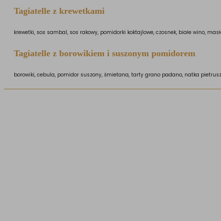
Tagiatelle z krewetkami
krewetki, sos sambal, sos rakowy, pomidorki koktajlowe, czosnek, białe wino, masł
Tagiatelle z borowikiem i suszonym pomidorem
borowiki, cebula, pomidor suszony, śmietana, tarty grano padano, natka pietrusz