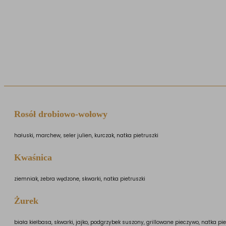
Rosół drobiowo-wołowy
hałuski, marchew, seler julien, kurczak, natka pietruszki
Kwaśnica
ziemniak, żebra wędzone, skwarki, natka pietruszki
Żurek
biała kiełbasa, skwarki, jajko, podgrzybek suszony, grillowane pieczywo, natka pie