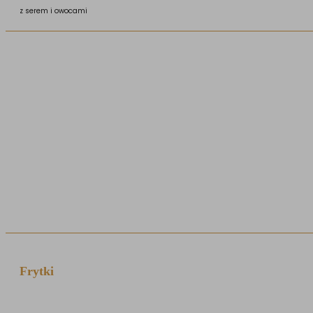
z serem i owocami
Frytki