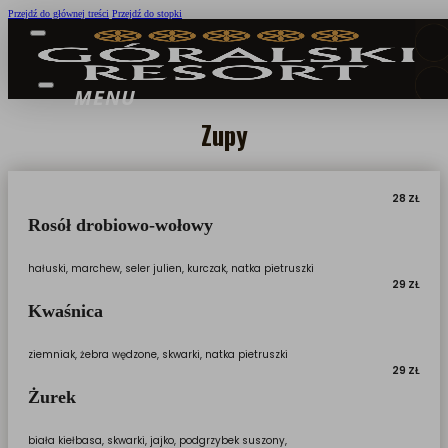
Przejdź do głównej treści
Przejdź do stopki
Zupy
28 ZŁ
Rosół drobiowo-wołowy
hałuski, marchew, seler julien, kurczak, natka pietruszki
29 ZŁ
Kwaśnica
ziemniak, żebra wędzone, skwarki, natka pietruszki
29 ZŁ
Żurek
biała kiełbasa, skwarki, jajko, podgrzybek suszony,